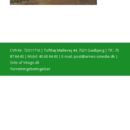
CVR-Nr. 72011716 |
Tofthøj Møllevej 44, 7321 Gadbjerg
| Tlf.:
75
87 64 43
| Mobil:
40 63 64 43
| E-mail:
post@arnes-smedie.dk
|
Side af Vitago.dk
Forretningsbetingelser