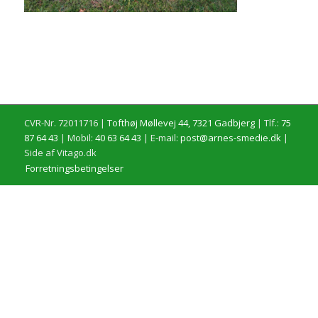
CVR-Nr. 72011716 |
Tofthøj Møllevej 44, 7321 Gadbjerg
| Tlf.:
75
87 64 43
| Mobil:
40 63 64 43
| E-mail:
post@arnes-smedie.dk
|
Side af Vitago.dk
Forretningsbetingelser