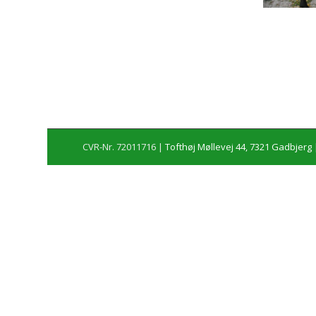
CVR-Nr. 72011716 |
Tofthøj Møllevej 44, 7321 Gadbjerg
|