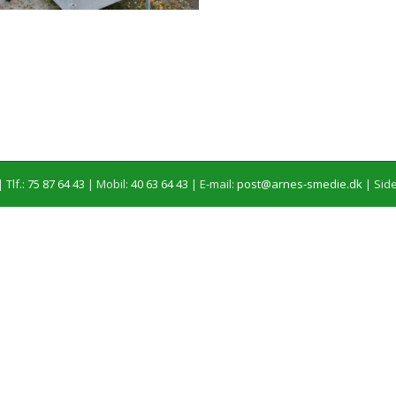
 Tlf.:
75 87 64 43
| Mobil:
40 63 64 43
| E-mail:
post@arnes-smedie.dk
|
Side