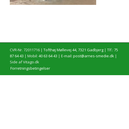
CVR-Nr. 72011716 |
Tofthøj Møllevej 44, 7321 Gadbjerg
| Tlf.:
75
87 64 43
| Mobil:
40 63 64 43
| E-mail:
post@arnes-smedie.dk
|
Side af Vitago.dk
Forretningsbetingelser