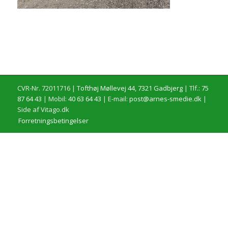
CVR-Nr. 72011716 |
Tofthøj Møllevej 44, 7321 Gadbjerg
| Tlf.:
75
87 64 43
| Mobil:
40 63 64 43
| E-mail:
post@arnes-smedie.dk
|
Side af Vitago.dk
Forretningsbetingelser