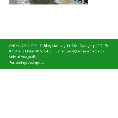
CVR-Nr. 72011716 |
Tofthøj Møllevej 44, 7321 Gadbjerg
| Tlf.:
75
87 64 43
| Mobil:
40 63 64 43
| E-mail:
post@arnes-smedie.dk
|
Side af Vitago.dk
Forretningsbetingelser