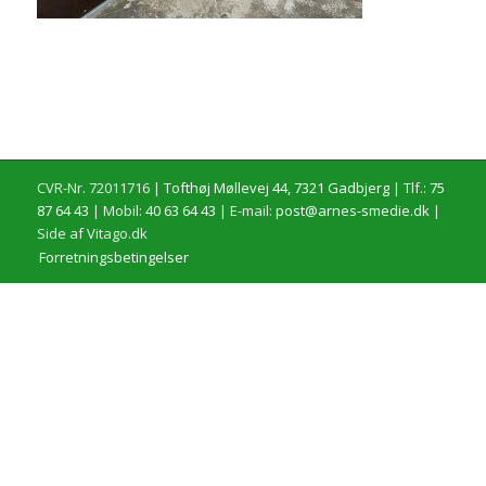
CVR-Nr. 72011716 |
Tofthøj Møllevej 44, 7321 Gadbjerg
| Tlf.:
75
87 64 43
| Mobil:
40 63 64 43
| E-mail:
post@arnes-smedie.dk
|
Side af Vitago.dk
Forretningsbetingelser