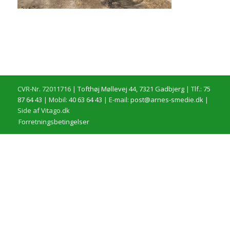
CVR-Nr. 72011716 |
Tofthøj Møllevej 44, 7321 Gadbjerg
| Tlf.:
75
87 64 43
| Mobil:
40 63 64 43
| E-mail:
post@arnes-smedie.dk
|
Side af Vitago.dk
Forretningsbetingelser