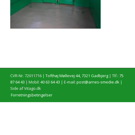
CVR-Nr. 72011716 |
Tofthøj Møllevej 44, 7321 Gadbjerg
| Tlf.:
75
87 64 43
| Mobil:
40 63 64 43
| E-mail:
post@arnes-smedie.dk
|
Side af Vitago.dk
Forretningsbetingelser