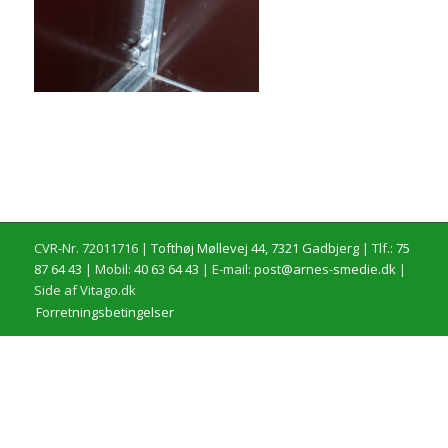
CVR-Nr. 72011716 |
Tofthøj Møllevej 44, 7321 Gadbjerg
| Tlf.:
75
87 64 43
| Mobil:
40 63 64 43
| E-mail:
post@arnes-smedie.dk
|
Side af Vitago.dk
Forretningsbetingelser