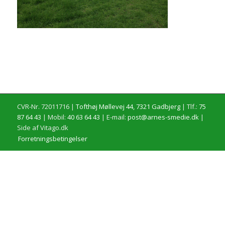
CVR-Nr. 72011716 |
Tofthøj Møllevej 44, 7321 Gadbjerg
| Tlf.:
75
87 64 43
| Mobil:
40 63 64 43
| E-mail:
post@arnes-smedie.dk
|
Side af Vitago.dk
Forretningsbetingelser