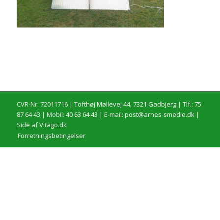
CVR-Nr. 72011716 |
Tofthøj Møllevej 44, 7321 Gadbjerg
| Tlf.:
75
87 64 43
| Mobil:
40 63 64 43
| E-mail:
post@arnes-smedie.dk
|
Side af Vitago.dk
Forretningsbetingelser