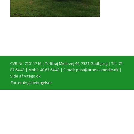
CVR-Nr. 72011716 |
Tofthøj Møllevej 44, 7321 Gadbjerg
| Tlf.:
75
87 64 43
| Mobil:
40 63 64 43
| E-mail:
post@arnes-smedie.dk
|
Side af Vitago.dk
Forretningsbetingelser