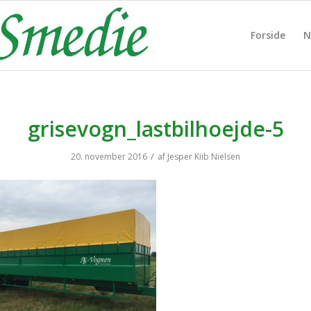
Forside
N
grisevogn_lastbilhoejde-5
/
20. november 2016
af
Jesper Kiib Nielsen