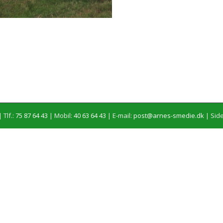
 Tlf.:
75 87 64 43
| Mobil:
40 63 64 43
| E-mail:
post@arnes-smedie.dk
|
Side