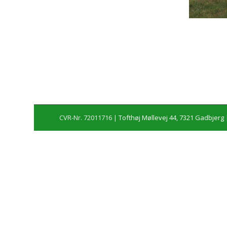
CVR-Nr. 72011716 |
Tofthøj Møllevej 44, 7321 Gadbjerg
|