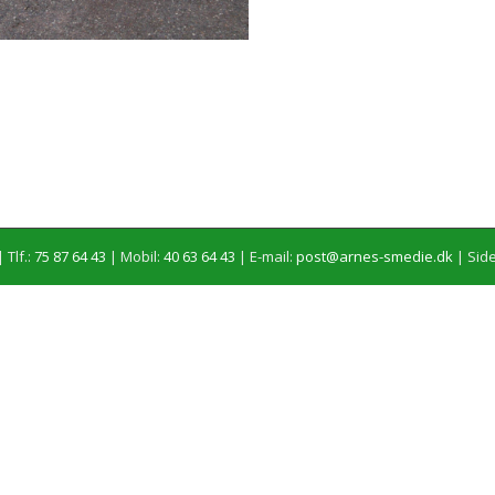
 Tlf.:
75 87 64 43
| Mobil:
40 63 64 43
| E-mail:
post@arnes-smedie.dk
|
Side