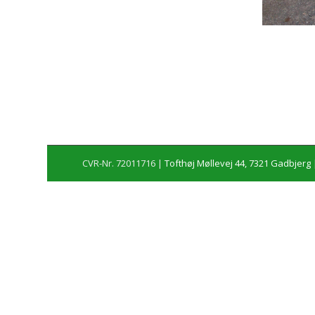
CVR-Nr. 72011716 |
Tofthøj Møllevej 44, 7321 Gadbjerg
|