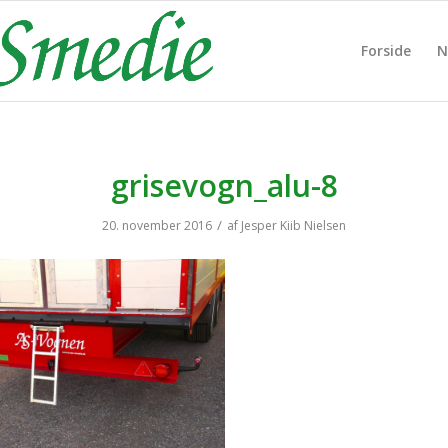
Forside
N
grisevogn_alu-8
/
20. november 2016
af
Jesper Kiib Nielsen