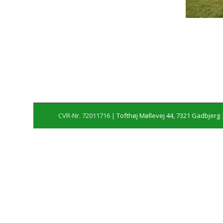
CVR-Nr. 72011716 |
Tofthøj Møllevej 44, 7321 Gadbjerg
|