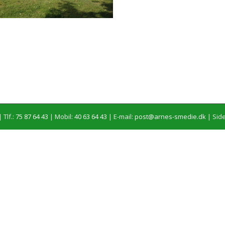
 Tlf.:
75 87 64 43
| Mobil:
40 63 64 43
| E-mail:
post@arnes-smedie.dk
|
Side