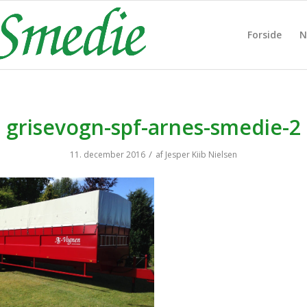
Forside
N
grisevogn-spf-arnes-smedie-2
/
11. december 2016
af
Jesper Kiib Nielsen