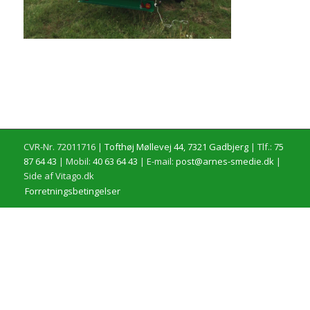
CVR-Nr. 72011716 |
Tofthøj Møllevej 44, 7321 Gadbjerg
| Tlf.:
75
87 64 43
| Mobil:
40 63 64 43
| E-mail:
post@arnes-smedie.dk
|
Side af Vitago.dk
Forretningsbetingelser