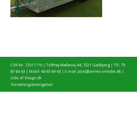
CVR-Nr. 72011716 |
Tofthøj Møllevej 44, 7321 Gadbjerg
| Tlf.:
75
87 64 43
| Mobil:
40 63 64 43
| E-mail:
post@arnes-smedie.dk
|
Side af Vitago.dk
Forretningsbetingelser