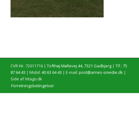
CVR-Nr. 72011716 |
Tofthøj Møllevej 44, 7321 Gadbjerg
| Tlf.:
75
87 64 43
| Mobil:
40 63 64 43
| E-mail:
post@arnes-smedie.dk
|
Side af Vitago.dk
Forretningsbetingelser