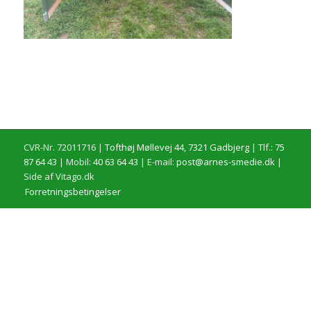
CVR-Nr. 72011716 |
Tofthøj Møllevej 44, 7321 Gadbjerg
| Tlf.:
75
87 64 43
| Mobil:
40 63 64 43
| E-mail:
post@arnes-smedie.dk
|
Side af Vitago.dk
Forretningsbetingelser