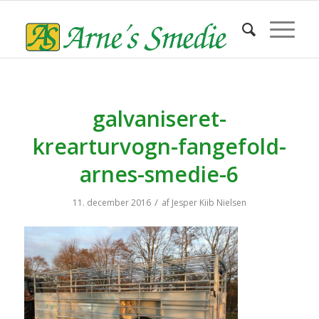
galvaniseret-
krearturvogn-fangefold-
arnes-smedie-6
/
11. december 2016
af
Jesper Kiib Nielsen