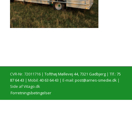
CVR-Nr. 72011716 |
Tofthøj Møllevej 44, 7321 Gadbjerg
| Tlf.:
75
87 64 43
| Mobil:
40 63 64 43
| E-mail:
post@arnes-smedie.dk
|
Side af Vitago.dk
Forretningsbetingelser