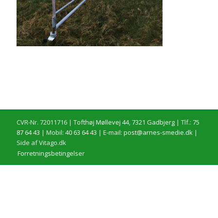
CVR-Nr. 72011716 |
Tofthøj Møllevej 44, 7321 Gadbjerg
| Tlf.:
75
87 64 43
| Mobil:
40 63 64 43
| E-mail:
post@arnes-smedie.dk
|
Side af Vitago.dk
Forretningsbetingelser