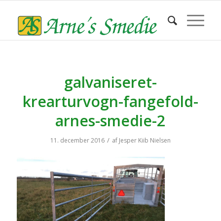
galvaniseret-
krearturvogn-fangefold-
arnes-smedie-2
/
11. december 2016
af
Jesper Kiib Nielsen