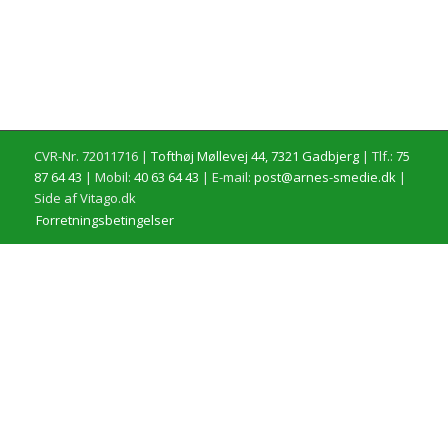
CVR-Nr. 72011716 |
Tofthøj Møllevej 44, 7321 Gadbjerg
| Tlf.:
75
87 64 43
| Mobil:
40 63 64 43
| E-mail:
post@arnes-smedie.dk
|
Side af Vitago.dk
Forretningsbetingelser