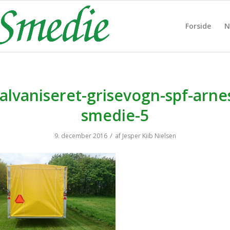
Forside
N
alvaniseret-grisevogn-spf-arne
smedie-5
/
9. december 2016
af
Jesper Kiib Nielsen