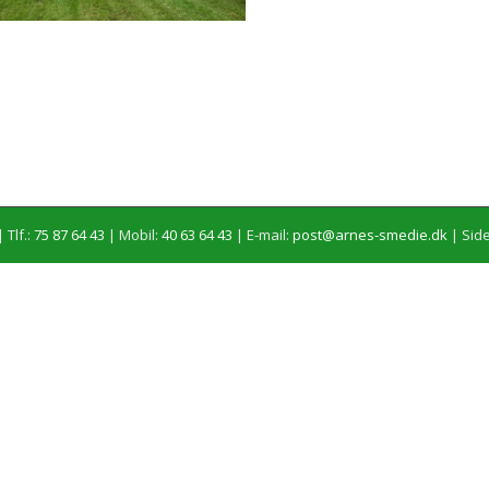
 Tlf.:
75 87 64 43
| Mobil:
40 63 64 43
| E-mail:
post@arnes-smedie.dk
|
Side