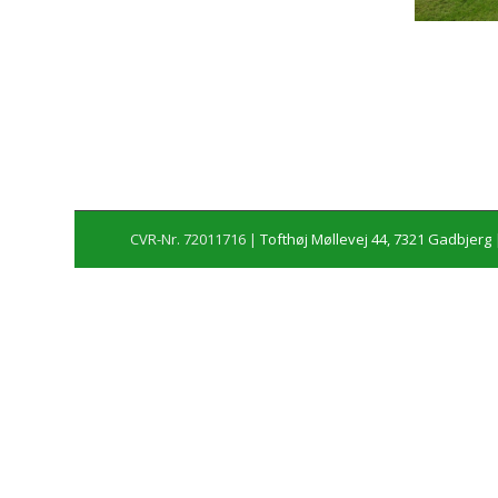
CVR-Nr. 72011716 |
Tofthøj Møllevej 44, 7321 Gadbjerg
|