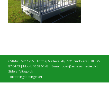
CVR-Nr. 72011716 |
Tofthøj Møllevej 44, 7321 Gadbjerg
| Tlf.:
75
87 64 43
| Mobil:
40 63 64 43
| E-mail:
post@arnes-smedie.dk
|
Side af Vitago.dk
Forretningsbetingelser