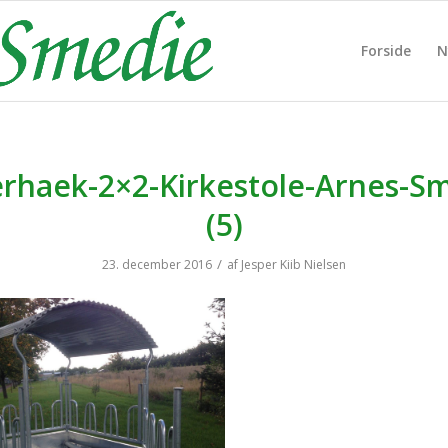
Forside
N
rhaek-2×2-Kirkestole-Arnes-S
(5)
/
23. december 2016
af
Jesper Kiib Nielsen