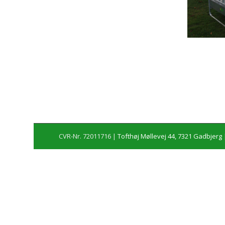
CVR-Nr. 72011716 |
Tofthøj Møllevej 44, 7321 Gadbjerg
|