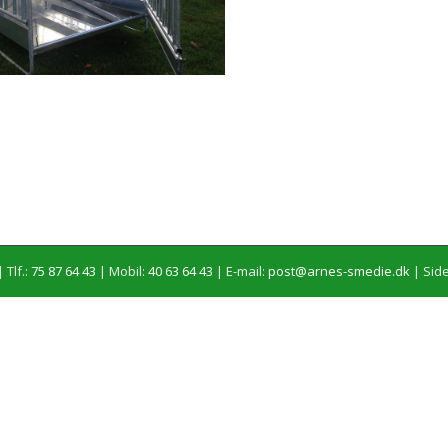
 Tlf.:
75 87 64 43
| Mobil:
40 63 64 43
| E-mail:
post@arnes-smedie.dk
|
Side