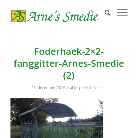
Foderhaek-2×2-
fanggitter-Arnes-Smedie
(2)
/
23. december 2016
af
Jesper Kiib Nielsen