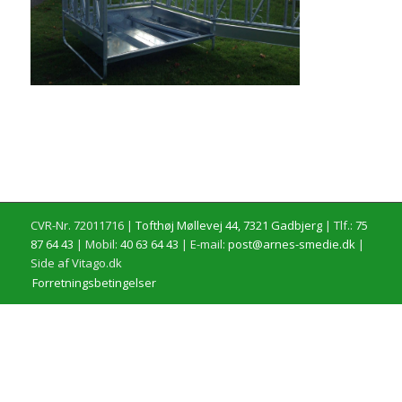
CVR-Nr. 72011716 |
Tofthøj Møllevej 44, 7321 Gadbjerg
| Tlf.:
75
87 64 43
| Mobil:
40 63 64 43
| E-mail:
post@arnes-smedie.dk
|
Side af Vitago.dk
Forretningsbetingelser