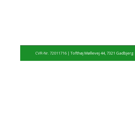
CVR-Nr. 72011716 |
Tofthøj Møllevej 44, 7321 Gadbjerg
|