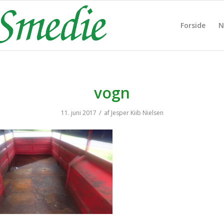
Forside
N
vogn
/
11. juni 2017
af
Jesper Kiib Nielsen