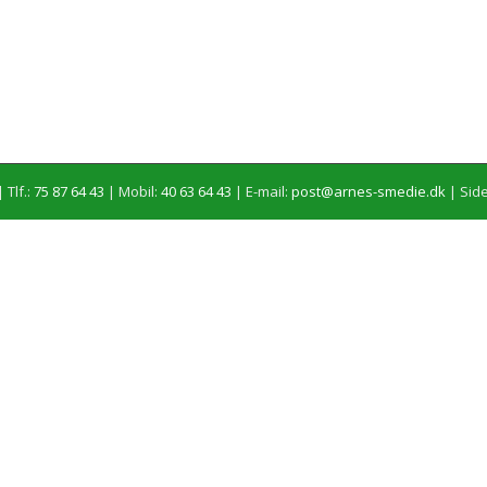
 Tlf.:
75 87 64 43
| Mobil:
40 63 64 43
| E-mail:
post@arnes-smedie.dk
|
Side