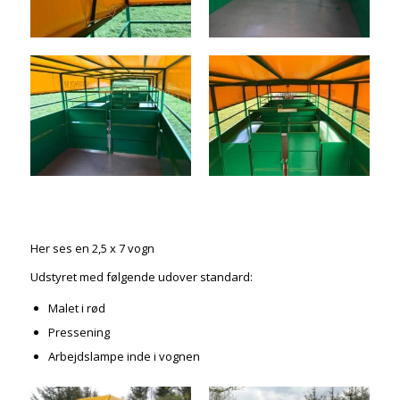
Her ses en 2,5 x 7 vogn
Udstyret med følgende udover standard:
Malet i rød
Pressening
Arbejdslampe inde i vognen